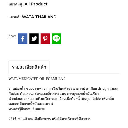
All Product
หมวดหมู่ :
WATA THAILAND
แบรนด์ :
Share
รายละเอียดสินค้า
WATA MEDICATED OIL FORMULA 2
ยาหม่องน้ำ ช่วยบรรเทาอาการวิงเวียนศีรษะ อาการปวดเมื่อย คัดจมูก แมลง
กัดต่อย ด้วยส่วนผสมของเกล็ดสะระแหน่ การบูรและน้ำมันเขียว
ช่วยผ่อนคลายความตึงเครียดของกล้ามเนื้อด้วยน้ำมันยูคาลิปตัส เพิ่มกลิ่น
หอมสดชื่นจากน้ำมันสะระแหน่
ทาแล้วรู้สึกหอมเย็นสบาย
วิธีใช้: ทาแล้วดมเมื่อมีอาการ หรือใช้ทาบริเวณที่มีอาการ