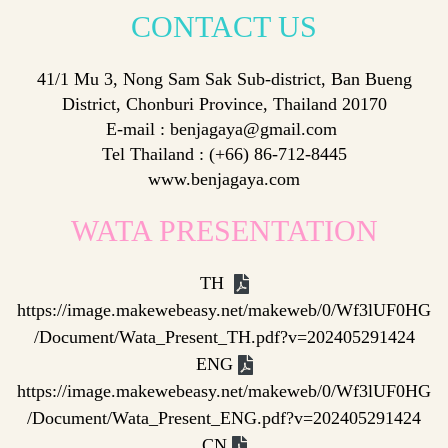
CONTACT
US
41/1 Mu 3, Nong Sam Sak Sub-district, Ban Bueng
District, Chonburi Province, Thailand 20170
E-mail : benjagaya@gmail.com
Tel Thailand : (+66) 86-712-8445
www.benjagaya.com
WATA PRESENTATION
TH
https://image.makewebeasy.net/makeweb/0/Wf3lUF0HG
/Document/Wata_Present_TH.pdf?v=202405291424
ENG
https://image.makewebeasy.net/makeweb/0/Wf3lUF0HG
/Document/Wata_Present_ENG.pdf?v=202405291424
CN